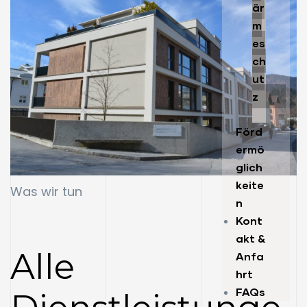
är
m
es
ch
ut
z
Förd
ermö
glich
keite
Was wir tun
n
Kont
akt &
Alle
Anfa
hrt
FAQs