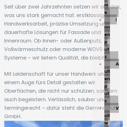
m
Seit über zwei Jahrzehnten setzen wir auf das,
e
was uns stark gemacht hat: erstklassige
I
Handwerksarbeit, präzise Umsetzung und
nn
dauerhafte Lösungen für Fassade und
en
Innenraum. Ob Innen- oder Außenputz,
p
Vollwärmeschutz oder moderne WDVS-
ut
z
Systeme – wir liefern Qualität, die bleibt.
A
uß
Mit Leidenschaft für unser Handwerk und
en
einem Auge fürs Detail gestalten wir
p
Oberflächen, die nicht nur schützen, sondern
ut
auch begeistern. Verlässlich, sauber und
z
termingerecht – dafür steht die Gemma Putz
V
oll
GmbH.
w