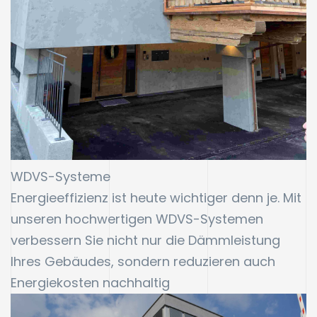
WDVS-Systeme
Energieeffizienz ist heute wichtiger denn je. Mit
unseren hochwertigen WDVS-Systemen
verbessern Sie nicht nur die Dämmleistung
Ihres Gebäudes, sondern reduzieren auch
Energiekosten nachhaltig