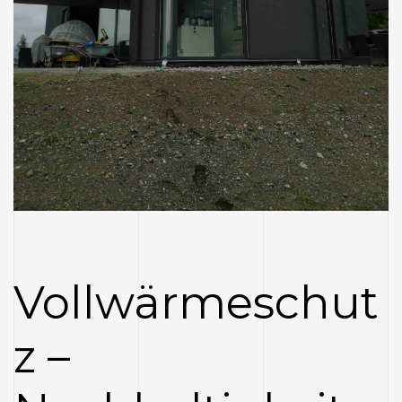
Vollwärmeschut
z –