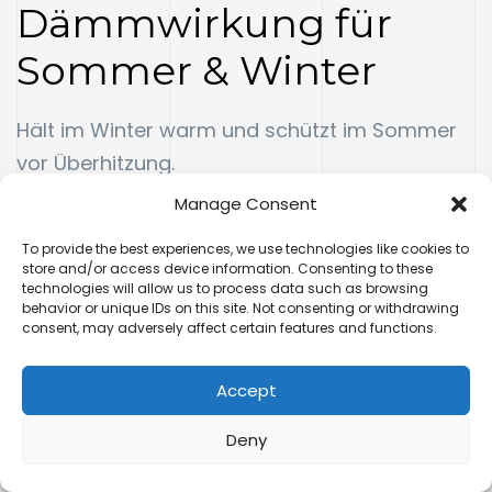
Dämmwirkung für
Sommer & Winter
Hält im Winter warm und schützt im Sommer
vor Überhitzung.
Manage Consent
To provide the best experiences, we use technologies like cookies to
store and/or access device information. Consenting to these
Verbesserte
technologies will allow us to process data such as browsing
behavior or unique IDs on this site. Not consenting or withdrawing
Wohnqualität durch
consent, may adversely affect certain features and functions.
gleichmäßige
Accept
Raumtemperatur
Deny
Keine kalten Wände, kein Zuggefühl –