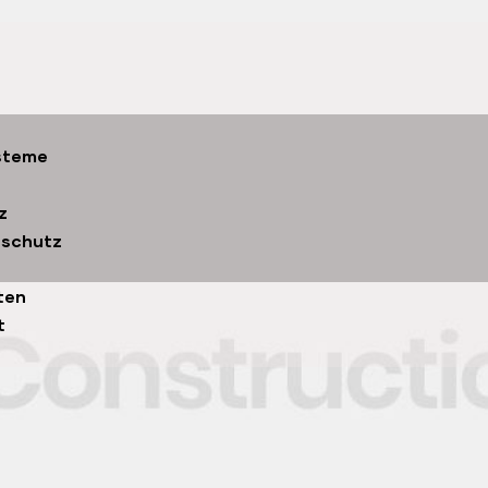
steme
z
eschutz
ten
t