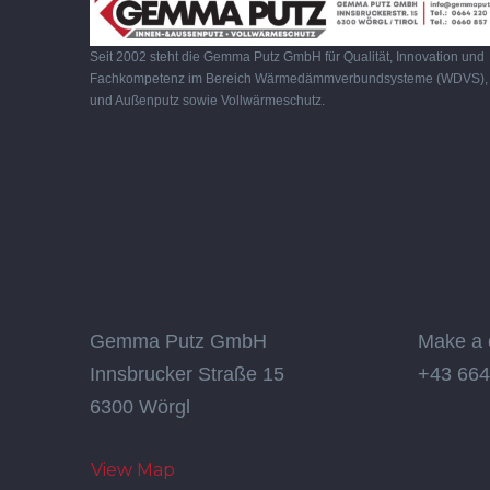
Seit 2002 steht die Gemma Putz GmbH für Qualität, Innovation und
Fachkompetenz im Bereich Wärmedämmverbundsysteme (WDVS), 
und Außenputz sowie Vollwärmeschutz.
Gemma Putz GmbH
Make a 
Innsbrucker Straße 15
+43 664
6300 Wörgl
View Map