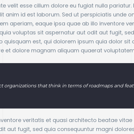
ate velit esse cillum dolore eu fugiat nulla pariatu
llit anim id est laborum. Sed ut perspiciatis unde o
aperiam, eaque ipsa quae ab illo inventore verit
ia voluptas sit aspernatur aut odit aut fugit, s
 quisquam est, qui dolorem ipsum quia dolor sit am
re et dolore magnam aliquam quaerat voluptatem
 organizations that think in terms of roadmaps and featu
ventore veritatis et quasi architecto beatae vita
dit aut fugit, sed quia consequuntur magni dolore