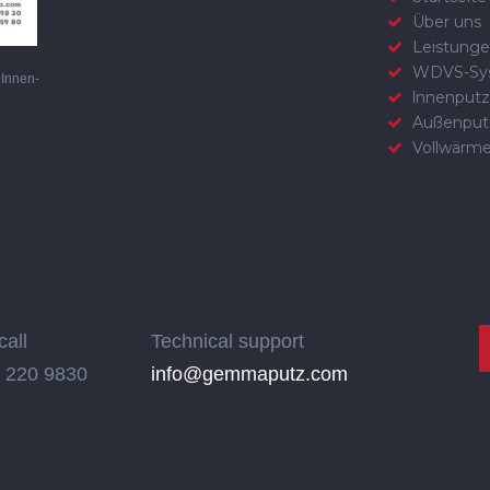
Über uns
Leistung
WDVS-Sy
Innen-
lnnenputz
Außenput
Vollwärm
call
Technical support
 220 9830
info@gemmaputz.com