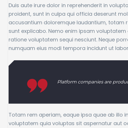
Duis aute irure dolor in reprehenderit in volupt
proident, sunt in culpa qui officia deserunt mo
accusantium doloremque laudantium, totam rem 
sunt explicabo. Nemo enim ipsam voluptatem qu
ratione voluptatem sequi nesciunt. Neque porro
numquam eius modi tempora incidunt ut labo
Platform companies are product
Totam rem aperiam, eaque ipsa quae ab illo in
voluptatem quia voluptas sit aspernatur aut o