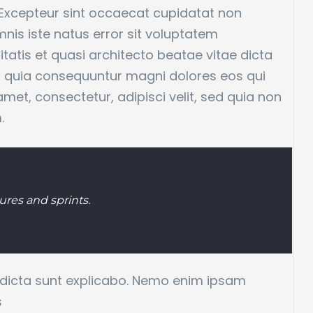
r. Excepteur sint occaecat cupidatat non
mnis iste natus error sit voluptatem
atis et quasi architecto beatae vitae dicta
ed quia consequuntur magni dolores eos qui
et, consectetur, adipisci velit, sed quia non
.
res and sprints.
e dicta sunt explicabo. Nemo enim ipsam
s