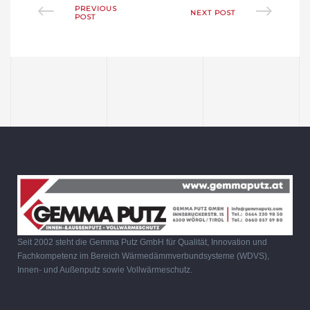
PREVIOUS
NEXT POST
POST
Seit 2002 steht die Gemma Putz GmbH für Qualität, Innovation und
Fachkompetenz im Bereich Wärmedämmverbundsysteme (WDVS),
Innen- und Außenputz sowie Vollwärmeschutz.