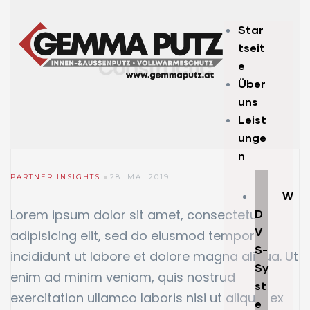
Star
tseit
e
Über
uns
Leist
unge
n
PARTNER INSIGHTS
28. MAI 2019
W
Lorem ipsum dolor sit amet, consectetur
D
V
adipisicing elit, sed do eiusmod tempor
S-
incididunt ut labore et dolore magna aliqua. Ut
Sy
enim ad minim veniam, quis nostrud
st
exercitation ullamco laboris nisi ut aliquip ex
e