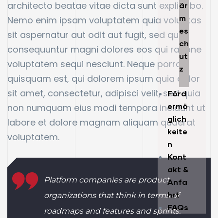
architecto beatae vitae dicta sunt explicabo.
är
m
Nemo enim ipsam voluptatem quia voluptas
es
sit aspernatur aut odit aut fugit, sed quia
ch
consequuntur magni dolores eos qui ratione
ut
voluptatem sequi nesciunt. Neque porro
z
quisquam est, qui dolorem ipsum quia dolor
sit amet, consectetur, adipisci velit, sed quia
Förd
ermö
non numquam eius modi tempora incidunt ut
glich
labore et dolore magnam aliquam quaerat
keite
voluptatem.
n
Kont
akt &
Platform companies are product
Anfa
hrt
organizations that think in terms of
FAQs
roadmaps and features and sprints.