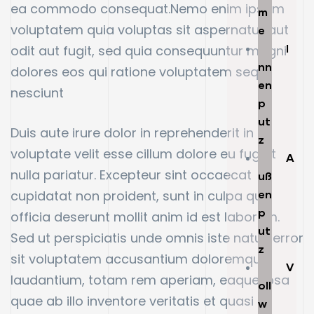
ea commodo consequat.Nemo enim ipsam
m
voluptatem quia voluptas sit aspernatur aut
e
I
odit aut fugit, sed quia consequuntur magni
nn
dolores eos qui ratione voluptatem sequi
en
nesciunt
p
ut
Duis aute irure dolor in reprehenderit in
z
voluptate velit esse cillum dolore eu fugiat
A
nulla pariatur. Excepteur sint occaecat
uß
cupidatat non proident, sunt in culpa qui
en
p
officia deserunt mollit anim id est laborum.
ut
Sed ut perspiciatis unde omnis iste natus error
z
sit voluptatem accusantium doloremque
V
laudantium, totam rem aperiam, eaque ipsa
oll
quae ab illo inventore veritatis et quasi
w