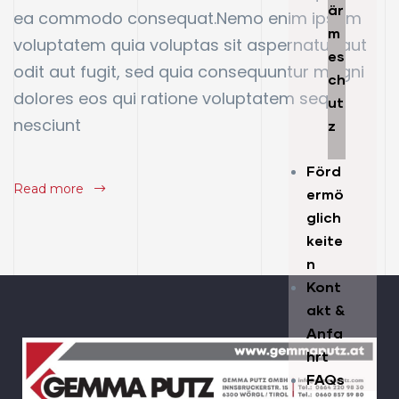
är
ea commodo consequat.Nemo enim ipsam
m
voluptatem quia voluptas sit aspernatur aut
es
odit aut fugit, sed quia consequuntur magni
ch
dolores eos qui ratione voluptatem sequi
ut
nesciunt
z
Förd
Read more
ermö
glich
keite
n
Kont
akt &
Anfa
hrt
FAQs