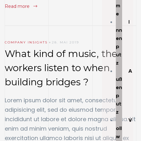
m
Read more
e
I
nn
en
COMPANY INSIGHTS
28. MAI 2019
p
What kind of music, the
ut
z
workers listen to when
A
uß
building bridges ?
en
p
Lorem ipsum dolor sit amet, consectetur
ut
adipisicing elit, sed do eiusmod tempor
z
incididunt ut labore et dolore magna aliqua. Ut
V
enim ad minim veniam, quis nostrud
oll
w
exercitation ullamco laboris nisi ut aliquip ex