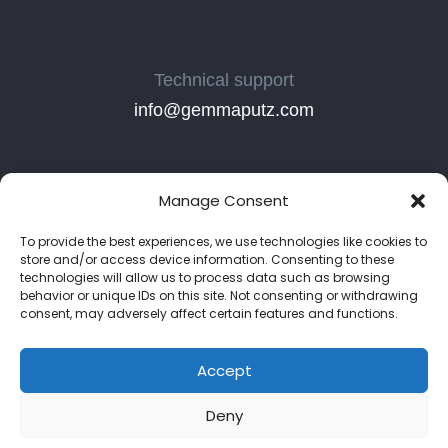
Technical support
info@gemmaputz.com
Manage Consent
To provide the best experiences, we use technologies like cookies to
store and/or access device information. Consenting to these
technologies will allow us to process data such as browsing
behavior or unique IDs on this site. Not consenting or withdrawing
consent, may adversely affect certain features and functions.
Copyright © 2026
. All Rights
/ by
GemmaPutz GmbH
Accept
Reserved.
Deny