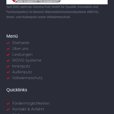
Seit 2002 steht die Gemma Putz GmbH für Qualität, Innovation und
Fachkompetenz im Bereich Wärmedämmverbundsysteme (WDVS),
Innen- und Außenputz sowie Vollwärmeschutz.
Menü
Startseite
Über uns
Leistungen
WDVS-Systeme
lnnenputz
Außenputz
Vollwärmeschutz
Quicklinks
Fördermöglichkeiten
Kontakt & Anfahrt