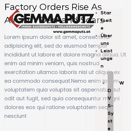
Factory Orders Rise As
Star
Aircraft Demand Soars
tseit
e
Über
Lorem ipsum dolor sit amet, consectetur
uns
adipisicing elit, sed do eiusmod tempor
Leist
incididunt ut labore et dolore magna aliqua. Ut
unge
enim ad minim veniam, quis nostrud
n
exercitation ullamco laboris nisi ut aliquip ex
ea commodo consequat.Nemo enim ipsam
W
voluptatem quia voluptas sit aspernatur aut
D
odit aut fugit, sed quia consequuntur magni
V
S-
dolores eos qui ratione voluptatem sequi
Sy
nesciunt
st
e